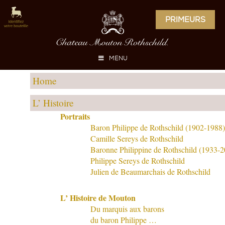
PRIMEURS
MENU
Home
L’ Histoire
Portraits
Baron Philippe de Rothschild (1902-1988)
Camille Sereys de Rothschild
Baronne Philippine de Rothschild (1933-
Philippe Sereys de Rothschild
Julien de Beaumarchais de Rothschild
L’ Histoire de Mouton
Du marquis aux barons
du baron Philippe …