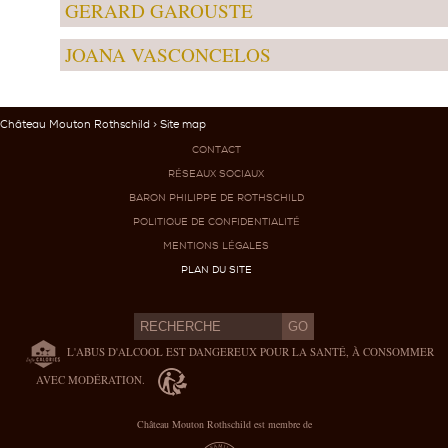
GERARD GAROUSTE
JOANA VASCONCELOS
Château Mouton Rothschild
> Site map
CONTACT
RÉSEAUX SOCIAUX
BARON PHILIPPE DE ROTHSCHILD
POLITIQUE DE CONFIDENTIALITÉ
MENTIONS LÉGALES
PLAN DU SITE
L'ABUS D'ALCOOL EST DANGEREUX POUR LA SANTÉ, À CONSOMMER
AVEC MODÉRATION.
Château Mouton Rothschild est membre de