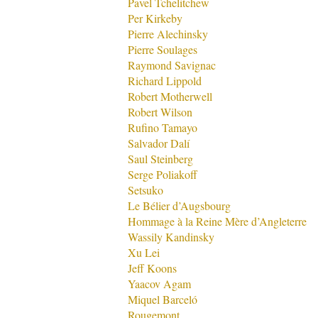
Pavel Tchelitchew
Per Kirkeby
Pierre Alechinsky
Pierre Soulages
Raymond Savignac
Richard Lippold
Robert Motherwell
Robert Wilson
Rufino Tamayo
Salvador Dalí
Saul Steinberg
Serge Poliakoff
Setsuko
Le Bélier d’Augsbourg
Hommage à la Reine Mère d’Angleterre
Wassily Kandinsky
Xu Lei
Jeff Koons
Yaacov Agam
Miquel Barceló
Rougemont