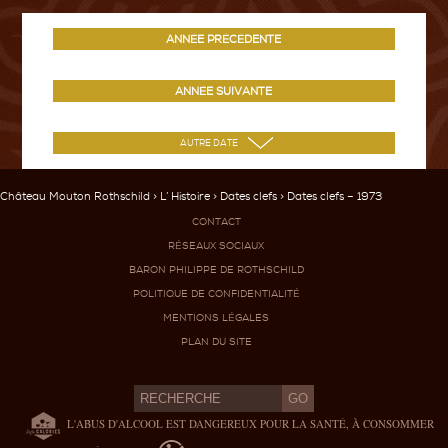
ANNÉE PRÉCÉDENTE
ANNÉE SUIVANTE
Château Mouton Rothschild
>
L’ Histoire
>
Dates clefs
> Dates clefs – 1973
CONTACT
RÉSEAUX SOCIAUX
BARON PHILIPPE DE ROTHSCHILD
POLITIQUE DE CONFIDENTIALITÉ
MENTIONS LÉGALES
PLAN DU SITE
L'ABUS D'ALCOOL EST DANGEREUX POUR LA SANTÉ, À CONSOMMER