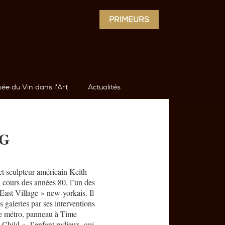
PRIMEURS
ée du Vin dans l’Art
Actualités
NG
et sculpteur américain Keith
 cours des années 80, l’un des
’East Village » new-yorkais. Il
s galeries par ses interventions
 le métro, panneau à Time
 Child », l’enfant radieux, qui