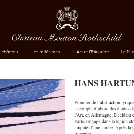
e château
Les millésimes
L’Art et l’Etiquette
Le Mus
HANS HARTU
Pionnier de l’abstraction lyri
accomplit d’abord des études de
l’Art, en Allemagne. Décidant de 
Paris. Engagé dans la légion étr
amputé d’une jambe. Après la gue
française.