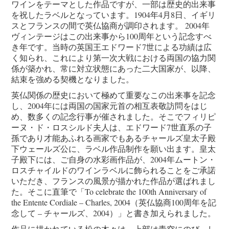
ワインをテーマとした作品ですが、一部は歴史的出来事
を祝したラベルとなっています。1904年4月8日、イギリ
スとフランスの間で英仏協商が調印されます。 2004年
ヴィンテージはこの出来事から100周年という記念すべ
き年です。当時の英国王エドワード7世による功績は広
く知られ、これにより第一次大戦における両国の協力関
係が築かれ、常に対立状態にあった二大国家が、以降、
結束を強める契機となりました。
英仏関係の歴史において極めて重要なこの出来事を記念
し、2004年には両国の国家元首の相互表敬訪問をはじ
め、数多くの記念行事が催されました。そこでフィリピ
ーヌ・ド・ロスシルド夫人は、エドワード7世直系の子
孫であり才能あふれる画家でもあるチャールズ皇太子殿
下ウェールズ公に、ラベル作品制作を願い出ます。皇太
子殿下には、ご自身の水彩画作品が、2004年ムートン・
ロスチャイルドのワインラベルに飾られることをご承諾
いただき、フランスの風景が描かれた作品が選ばれまし
た。そこに直筆で「To celebrate the 100th Anniversary of
the Entente Cordiale – Charles, 2004（英仏協商100周年を記
念して – チャールズ、2004）」と書き加えられました。
作品に描かれている松の木々は、上部は青空にのび、し