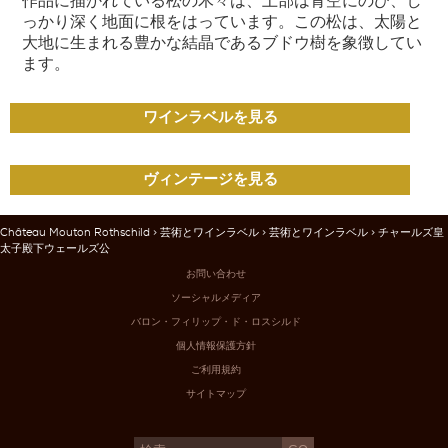
っかり深く地面に根をはっています。この松は、太陽と
大地に生まれる豊かな結晶であるブドウ樹を象徴してい
ます。
ワインラベルを見る
ヴィンテージを見る
Château Mouton Rothschild
>
芸術とワインラベル
>
芸術とワインラベル
> チャールズ皇
太子殿下ウェールズ公
お問い合わせ
ソーシャルメディア
バロン・フィリップ・ド・ロスシルド
個人情報保護方針
ご利用規約
サイトマップ