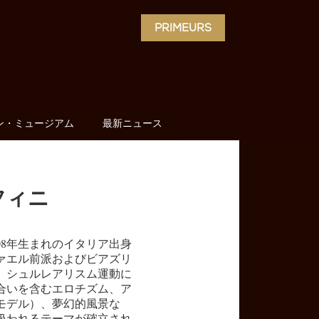
PRIMEURS
ン・ミュージアム
最新ニュース
フィニ
08年生まれのイタリア出身
ァエル前派およびビアズリ
、シュルレアリスム運動に
合いを含むエロチズム、ア
モデル）、夢幻的風景な
扱われるテーマが確立され