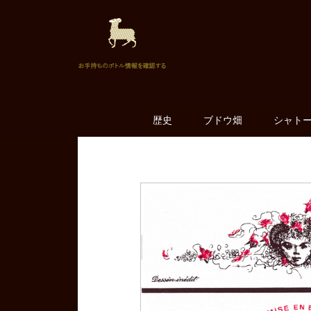
歴史
ブドウ畑
シャト