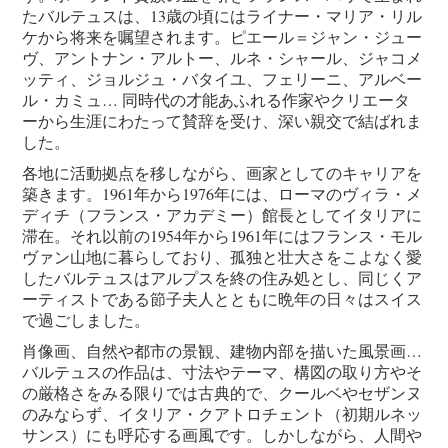
たバルテュスは、13歳の頃にはライナー・マリア・リル
ケから将来を嘱望されます。ピエール＝ジャン・ジュー
ヴ、アントナン・アルトー、ルネ・シャール、ジャコメ
ッティ、ジョルジュ・バタイユ、フェリーニ、アルベー
ル・カミュ… 同時代の才能あふれる作家やクリエータ
ーから生涯にわたって賛辞を受け、深い親交で結ばれま
した。
各地に活動拠点を移しながら、画家としてのキャリアを
築きます。1961年から1976年には、ローマのヴィラ・メ
ディチ（フランス・アカデミー）館長としてイタリアに
滞在。それ以前の1954年から1961年にはフランス・モル
ヴァン山地に暮らしており、孤独と壮大さをこよなく愛
したバルテュスはアルプスを終の住み処とし、同じくア
ーティストである節子夫人とともに晩年の日々はスイス
で過ごしました。
肖像画、自然や都市の景観、建物内部を描いた風景画…
バルテュスの作品は、寸法やテーマ、構図の取り方やそ
の厳格さをみる限りでは古典的で、クールベやセザンヌ
のみならず、イタリア・クアトロチェント（初期ルネッ
サンス）にも呼応する画風です。しかしながら、人間や