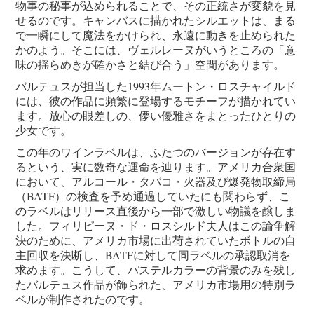
物事の秘事が込められることで、その正統さが変貌を見
せるのです。キャンバスに描かれたシルエットは、まる
で一瞬にして魔法をかけられ、永遠に動きを止められた
かのよう。そこには、ヴェルレーヌがいうところの「意
味の揺らめきが確かさと結び合う」空間があります。
バルテュスが担当した1993年ムートン・ロスチャイルド
には、彼の作品に頻繁に登場するモチーフが描かれてい
ます。放心の眼差しの、儚い優雅さをまとったひとりの
少女です。
この年のワインラベルは、ふたつのバージョンが存在す
るという、実に数奇な運命を辿ります。アメリカ合衆国
において、アルコール・タバコ・火器及び爆発物取締局
（BATF）の検査を予め通過していたにも関わらず、こ
のラベルはリリース直後から一部で激しい物議を醸しま
した。フィリピーヌ・ド・ロスシルド夫人はこの論争解
決のために、アメリカ市場に出荷されていたボトルの自
主回収を決断し、BATFに対して同ラベルの承認取消を
求めます。こうして、パステルカラーの背景のみを残し
たバルテュス作品が飾られた、アメリカ市場用の特別ラ
ベルが制作されたのです。