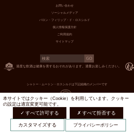
お問い合わせ
ソーシャルメディア
バロン・フィリップ・ド・ロスシルド
個人情報保護方針
ご利用規約
サイトマップ
過度な飲酒は健康を害するおそれがあります。適量お楽しみください。
シャトー・ムートン・ロスシルドは下記組織のメンバーです
X
本サイトではクッキー（Cookie）を利用しています。クッキー
の設定は適宜変更可能です。
すべて許可する
すべて拒否する
English
カスタマイズする
プライバシーポリシー