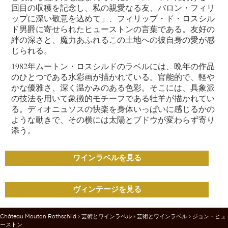
回目の収穫を記念し、私の親愛なる友、バロン・フィリ
ップに深い敬意を込めて」、フィリップ・ド・ロスシル
ド男爵に寄せられたヒューストンの言葉である。友好の
絆の深さと、魔力あふれるこの土地への彼自身の愛が感
じられる。
1982年ムートン・ロスシルドのラベルには、晩年の作品
のひとつである水彩画が描かれている。官能的で、軽や
かな優雅さ、深く温かみのある色彩。そこには、具象派
の技法を用いて象徴的モチーフである牡羊が描かれてい
る。ディオニュソスの快楽を身体いっぱいに感じるかの
ような動きで、その横には太陽とブドウが変わらず寄り
添う。
ワインラベルを見る
ヴィンテージを見る
Château Mouton Rothschild
>
芸術とワインラベル
>
芸術とワインラベル
> ジョン・ヒュ
ーストン