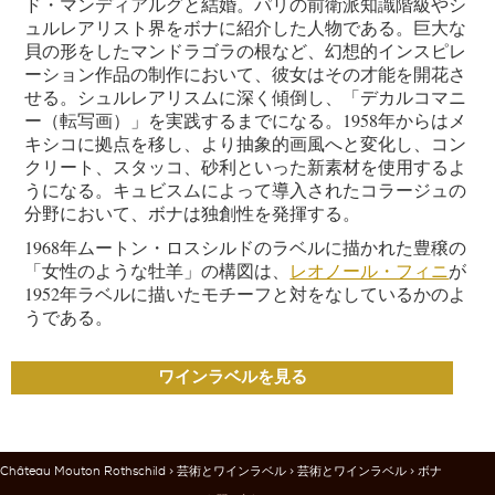
ド・マンディアルグと結婚。パリの前衛派知識階級やシ
ュルレアリスト界をボナに紹介した人物である。巨大な
貝の形をしたマンドラゴラの根など、幻想的インスピレ
ーション作品の制作において、彼女はその才能を開花さ
せる。シュルレアリスムに深く傾倒し、「デカルコマニ
ー（転写画）」を実践するまでになる。1958年からはメ
キシコに拠点を移し、より抽象的画風へと変化し、コン
クリート、スタッコ、砂利といった新素材を使用するよ
うになる。キュビスムによって導入されたコラージュの
分野において、ボナは独創性を発揮する。
1968年ムートン・ロスシルドのラベルに描かれた豊穣の
「女性のような牡羊」の構図は、
レオノール・フィニ
が
1952年ラベルに描いたモチーフと対をなしているかのよ
うである。
ワインラベルを見る
Château Mouton Rothschild
>
芸術とワインラベル
>
芸術とワインラベル
> ボナ