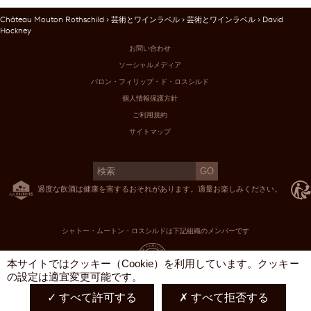
Château Mouton Rothschild
>
芸術とワインラベル
>
芸術とワインラベル
> David
Hockney
お問い合わせ
ソーシャルメディア
バロン・フィリップ・ド・ロスシルド
個人情報保護方針
ご利用規約
サイトマップ
過度な飲酒は健康を害するおそれがあります。適量お楽しみください。
シャトー・ムートン・ロスシルドは下記組織のメンバーです
X
本サイトではクッキー（Cookie）を利用しています。クッキー
の設定は適宜変更可能です。
すべて許可する
すべて拒否する
English