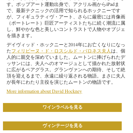
す。ポップアート運動出身で、アクリル画からiPadま
で、最新テクニックの活用で知られるホックニーです
が、フィギュラティヴ・アート、さらに厳密には肖像画
（ポートレート）巨匠アーティストたちに続く潮流に属
し、鮮やかな色と美しいコントラストで人物やオブジェ
を描きます。
デイヴィッド・ホックニーと2014年にお亡くなりになっ
た
フィリピーヌ・ド・ロスシルド・バロネス夫人
は、個
人的に親交を深めていました。ムートンに捧げられたデ
ッサンには、夫人へのオマージュとして描かれた放射状
に広がるペアグラス。グランヴァンへの期待、そして絶
頂を迎えるまで、永遠に繰り返される物語。まさに夫人
が長年にわたり主役を演じたムートンの物語です。
More information about David Hockney
ワインラベルを見る
ヴィンテージを見る