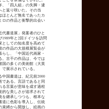
6年、「四人組」の失脚・逮
へと返り咲いた。その当
はほとんど無名であったカ
ミロの作品と衝撃的出会い
「近代書道展」発案者のひと
び1989年と2回ドイツを訪問
家としての知名度を高めて
て彼の作品の大規模展覧会が
暮らし、「中国近代画家・
る。古干の作品は、今では
諸国の多くの美術館（大英
）で展示されている。
中国書道は、紀元前2000
術である。言語であると同
れる言葉が意味を成す過程
覚的な美しさが追求されて
統を継承しつつも、根本な
書道に色彩を導入し、伝統
の束縛から開放し、絵画の