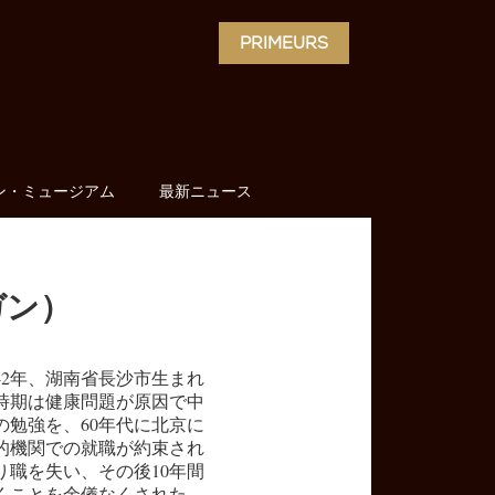
PRIMEURS
ン・ミュージアム
最新ニュース
ガン）
42年、湖南省長沙市生まれ
時期は健康問題が原因で中
の勉強を、60年代に北京に
的機関での就職が約束され
り職を失い、その後10年間
くことを余儀なくされた。