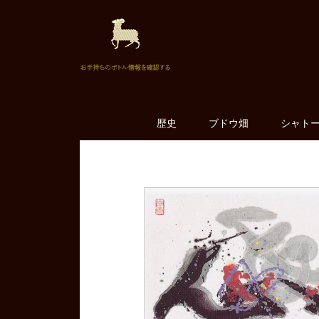
歴史
ブドウ畑
シャト