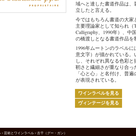
域へと達した書道作品は、
立したと言える。
今ではもちろん書道の大家
主要理論家として知られ（The Thre
Calligraphy、1990
の橋渡しとなる書道作品を
1996年ムートンのラベル
意文字）が描かれている。
し、それぞれ異なる色彩と
靭さと繊細さが重なり合っ
「心と心」と名付け、普遍
が表現されている。
ワインラベルを見る
ヴィンテージを見る
ル
>
芸術とワインラベル
> 古干（グー・ガン）