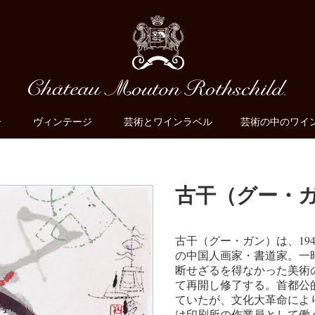
ー
ヴィンテージ
芸術とワインラベル
芸術の中のワイ
古干（グー・
古干（グー・ガン）は、19
の中国人画家・書道家。一
断せざるを得なかった美術
て再開し修了する。首都公
ていたが、文化大革命によ
は印刷所の作業員として働