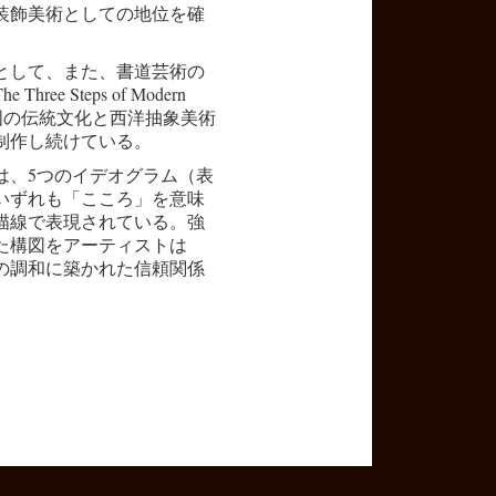
装飾美術としての地位を確
として、また、書道芸術の
e Steps of Modern
年）、中国の伝統文化と西洋抽象美術
制作し続けている。
には、5つのイデオグラム（表
いずれも「こころ」を意味
描線で表現されている。強
た構図をアーティストは
の調和に築かれた信頼関係