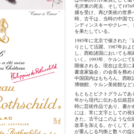
毛沢東の死去、そして197
捕を受け、再び美術の世界
時、古干は、当時の中国で
ンディンスキーやクレー、
を果たしている。
1985年に北京で催された
りとして活躍。1987年およ
し、西欧諸国においても画
いく。1993年、ケルンに
開催される。現在は北京に
書道家協会」の会長を務め
中国国内はもちろん、西欧
博物館、ケルン美術館など
もともとピクトグラムである
年から現代に伝わる伝統芸
時に芸術作品であり、書か
には、常に文字としての視
きた。古干はこのような伝
改革を加える。かくして、
が重んじる均衡と数々の掟