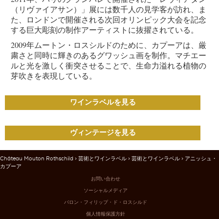
（リヴァイアサン）」展には数千人の見学客が訪れ、ま
た、ロンドンで開催される次回オリンピック大会を記念
する巨大彫刻の制作アーティストに抜擢されている。
2009年ムートン・ロスシルドのために、カプーアは、厳
粛さと同時に輝きのあるグワッシュ画を制作。マチエー
ルと光を激しく衝突させることで、生命力溢れる植物の
芽吹きを表現している。
ワインラベルを見る
ヴィンテージを見る
Château Mouton Rothschild
>
芸術とワインラベル
>
芸術とワインラベル
> アニッシュ・
カプーア
お問い合わせ
ソーシャルメディア
バロン・フィリップ・ド・ロスシルド
個人情報保護方針