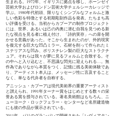
生まれる。1972年、イギリスに拠点を移し、ホーンゼイ
芸術大学およびロンドン芸術大学チェルシーカレッジで
学ぶ。1980年代初頭、限りなくシンプルなフォルムと激
しい色彩を特徴とする初期彫刻作品を発表。たちまち高
い評価を受ける。当初からカプーアの制作プロジェクト
には、世界、あるいは己の内奥に潜む自我を見つめる新
たな視点を見る者に植え付け、「詩的実存」への扉を開
かせる意義があった。そこから生まれたのが、外的現実
を復元する巨大な凹凸ミラー。石材を削って作られたミ
ステリアスな凹み、ポリスチレン製の巨大なストラクチ
ュア。それらは我々が夢に見るフォルムと合致する。そ
の中へと入り込むと、不思議な閃光に迎えられる…。無
作為でありながら本質をつく、記憶に残る美術体験であ
り、アーティスト本人は、メッセージ性に言及すること
なく、単なる代弁者を自称する。
アニッシュ・カプーアは現代美術界の重要アーティスト
と讃えられ、1991年ターナー賞をはじめとする数々の栄
誉ある賞を授与されている。著名美術館はもちろん、ニ
ューヨーク・ロックフェラー・センターなど名所建造物
にも彼の作品が展示されている。
2011年、パリのグランパレで開催された「レヴィアタン