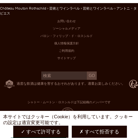
Château Mouton Rothschild
>
芸術とワインラベル
>
芸術とワインラベル
> アントニ・タ
ピエス
お問い合わせ
ソーシャルメディア
バロン・フィリップ・ド・ロスシルド
個人情報保護方針
ご利用規約
サイトマップ
過度な飲酒は健康を害するおそれがあります。適量お楽しみください。
シャトー・ムートン・ロスシルドは下記組織のメンバーです
X
本サイトではクッキー（Cookie）を利用しています。クッキー
の設定は適宜変更可能です。
すべて許可する
すべて拒否する
English