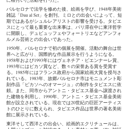
バルセロナで法学を修めた後、絵画を学び、1948年美術
雑誌「Dau al Set」を創刊。ミロとの出会いによって、短
期ではあるがシュルレアリストの影響を受ける。タピエ
スにとって最も重要な出来事は、パリ滞在中に東洋哲学
に開眼し、デュビュッフェやフォートリエなどアンフォ
ルメル芸術との出会いであった。
1950年、バルセロナで初の個展を開催。活動の舞台は世
界へと広がり、国際的な作品展示を行うようになる。
1958年および1993年にはヴェネチア・ビエンナーレ賞、
1993年にはピカソ賞など、数々の栄誉ある賞を受賞す
る。1985年にはフランス政府から国家絵画大賞を授与さ
れている。1983年、故郷バルセロナ市はモニュメント彫
刻作品「ピカソへのオマージュ」の制作をタピエスに依
頼。また、同市からアントニ・タピエス基金へ譲渡され
た建物を利用し、1990年、アントニ・タピエス基金美術
館が設立されている。現在では20世紀の巨匠アーティス
トのひとりに数えられ、タピエス作品は世界の著名美術
館に展示されている。
東洋そして西洋との出会い、絵画的エクリチュールは、