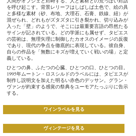
人間がオブジェと対峙する、人と素材との荒っぽい対話
を呼び起こす。背景レリーフはしばしば土色で、絵の具
と多様な素材（砂、布地、大理石、石膏、鉄線、紐）が
混ぜられ、どれもがズタズタに引き裂かれ、切り込みが
入った「壁」のようで、そこには最重要言語の昂然たる
サインが記されている。どの学派にも属せず、タピエス
の芸術は、無理矢理に制御したカオスのイメージの反復
であり、現代の争点を徹底的に表現している。彼自身、
自らの作品を「無数にキズが増えていく戦いの場」と定
義している。
ひとつの鼻、ふたつの心臓、ひとつの口、ひとつの目。
1995年ムートン・ロスシルドのラベルには、タピエスが
制作し説明文を加えた明るい赤色のデッサン。グラン・
ヴァンが約束する感覚の祭典をユーモアたっぷりに告示
する。
ワインラベルを見る
ヴィンテージを見る