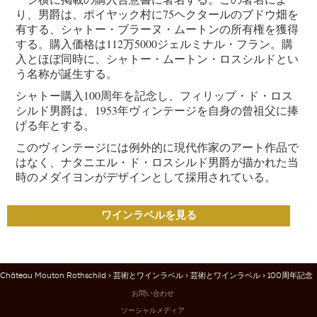
り、男爵は、ポイヤック村に75ヘクタールのブドウ畑を
有する、シャトー・ブラーヌ・ムートンの所有権を獲得
する。購入価格は112万5000ジェルミナル・フラン。購
入とほぼ同時に、シャトー・ムートン・ロスシルドとい
う名称が誕生する。
シャトー購入100周年を記念し、フィリップ・ド・ロス
シルド男爵は、1953年ヴィンテージを自身の曾祖父に捧
げる年とする。
このヴィンテージには例外的に現代作家のアート作品で
はなく、ナタニエル・ド・ロスシルド男爵が描かれた当
時のメダイヨンがデザインとして採用されている。
ワインラベルを見る
Château Mouton Rothschild
>
芸術とワインラベル
>
芸術とワインラベル
> 100周年記念
お問い合わせ
ソーシャルメディア