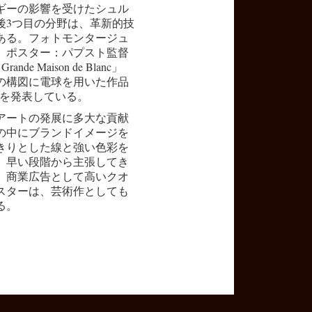
ギーの影響を受けたシュル
後3つ目の分野は、革新的技
ある。フォトモンタージュ
」ポスター：パプスト監督
de Maison de Blanc」
ーの構図に電球を用いた作品
7年）を発表している。
アートの発展に多大な貢献
の中にブランドイメージを
きりとした線と強い色彩を
、早い段階から主張してき
。商業広告として高いクオ
スターは、芸術作としても
る。