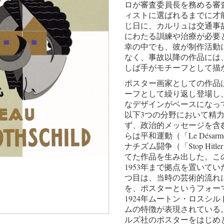
ロが審査委員長を務める審
ィストに選ばれるまでに才
じ日に、カルリュは交通事
にわたる訓練や治療が必要
幸の中でも、彼が制作活動
なく、事故以降の作品には
しば手がモチーフとして描
ポスター画家としての作品
ーフとして繰り返し登場し
なデザインがベースになっ
以下3つの分野において精
ず、政治的メッセージを含む
らは平和運動（「Le Désarm
ナチズム闘争（「Stop Hitl
てた作品を生み出した。この
1953年まで拠点を置いて
つ目は、当時の芸術的流れ
を、ポスターというフォー
1924年ムートン・ロスシ
ムの特徴が表現されている
ルズ社のポスターをはじめ