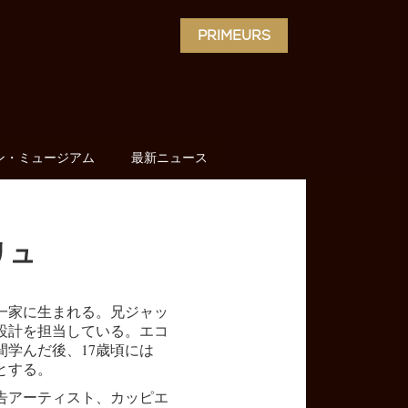
PRIMEURS
ン・ミュージアム
最新ニュース
リュ
家一家に生まれる。兄ジャッ
設計を担当している。エコ
間学んだ後、17歳頃には
とする。
広告アーティスト、カッピエ