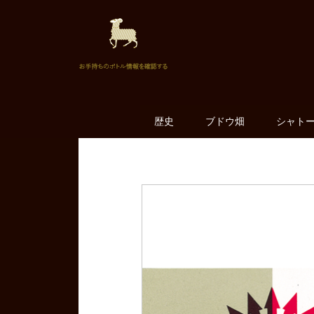
歴史
ブドウ畑
シャト