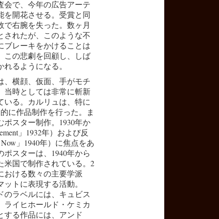
査会で、今年の広告アーテ
能を開花させる。受賞と同
故で右腕を失った。数ヶ月
とされたが、このような不
にブレーキをかけることは
、この悲劇を回顧し、しば
かれるようになる。
は、横顔、仮面、手がモチ
、当時としては非常に斬新
ている。カルリュは、特に
力的に作品制作を行った。ま
ポスター制作。1930年か
ement」1932年）および反
er Now」1940年）に焦点をあ
ポスターは、1940年から
いた米国で制作されている。2
における数々の主要学派
マットに表現する活動。
ルドのラベルには、キュビス
。ライヒホールド・ケミカ
とする作品には、アンド