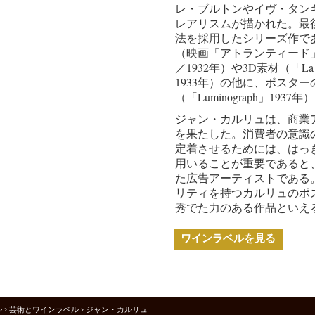
レ・ブルトンやイヴ・タン
レアリスムが描かれた。最
法を採用したシリーズ作で
（映画「アトランティード
／1932年）や3D素材（「La Gran
1933年）の他に、ポスタ
（「Luminograph」193
ジャン・カルリュは、商業
を果たした。消費者の意識
定着させるためには、はっ
用いることが重要であると
た広告アーティストである
リティを持つカルリュのポ
秀でた力のある作品といえ
ワインラベルを見る
ル
>
芸術とワインラベル
> ジャン・カルリュ