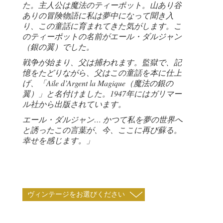
た。主人公は魔法のティーポット。山あり谷
ありの冒険物語に私は夢中になって聞き入
り、この童話に育まれてきた気がします。こ
のティーポットの名前がエール・ダルジャン
（銀の翼）でした。
戦争が始まり、父は捕われます。監獄で、記
憶をたどりながら、父はこの童話を本に仕上
げ、「Aile d’Argent la Magique（魔法の銀の
翼）」と名付けました。1947年にはガリマー
ル社から出版されています。
エール・ダルジャン… かつて私を夢の世界へ
と誘ったこの言葉が、今、ここに再び蘇る。
幸せを感じます。」