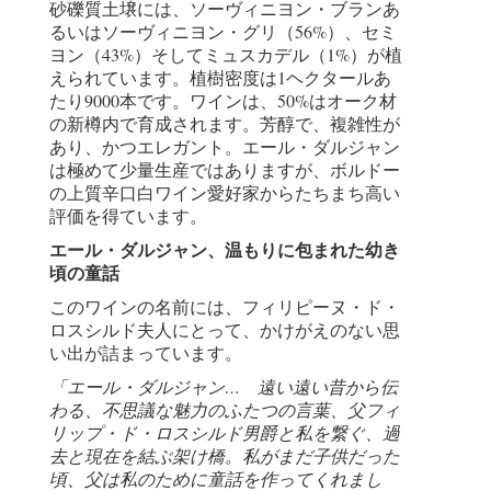
砂礫質土壌には、ソーヴィニヨン・ブランあ
るいはソーヴィニヨン・グリ（56%）、セミ
ヨン（43%）そしてミュスカデル（1%）が植
えられています。植樹密度は1ヘクタールあ
たり9000本です。ワインは、50%はオーク材
の新樽内で育成されます。芳醇で、複雑性が
あり、かつエレガント。エール・ダルジャン
は極めて少量生産ではありますが、ボルドー
の上質辛口白ワイン愛好家からたちまち高い
評価を得ています。
エール・ダルジャン、温もりに包まれた幼き
頃の童話
このワインの名前には、フィリピーヌ・ド・
ロスシルド夫人にとって、かけがえのない思
い出が詰まっています。
「エール・ダルジャン… 遠い遠い昔から伝
わる、不思議な魅力のふたつの言葉、父フィ
リップ・ド・ロスシルド男爵と私を繋ぐ、過
去と現在を結ぶ架け橋。私がまだ子供だった
頃、父は私のために童話を作ってくれまし