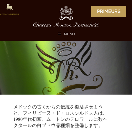
PRIMEURS
MENU
メドックの古くからの伝統を復活させよう
と、フィリピーヌ・ド・ロスシルド夫人は、
1980年代初頭、ムートンのテロワールに数ヘ
クタールの白ブドウ品種畑を整備します。