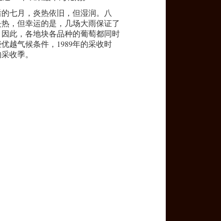
后的七月，炎热依旧，但湿润。八
炎热，但幸运的是，几场大雨保证了
。因此，各地块各品种的葡萄都同时
优越气候条件，1989年的采收时
的采收季。