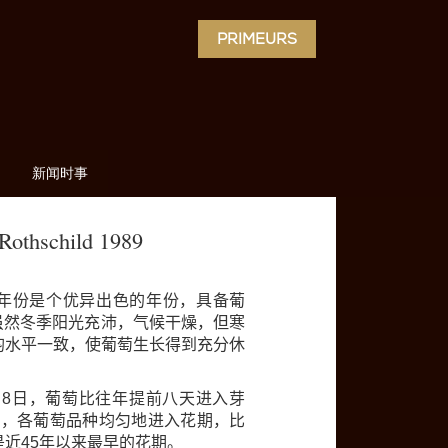
PRIMEURS
新闻时事
Rothschild 1989
年份是个优异出色的年份，具备葡
虽然冬季阳光充沛，气候干燥，但寒
均水平一致，使葡萄生长得到充分休
月
8
日，葡萄比往年提前八天进入芽
日，各葡萄品种均匀地进入花期，比
是近
45
年以来最早的花期。