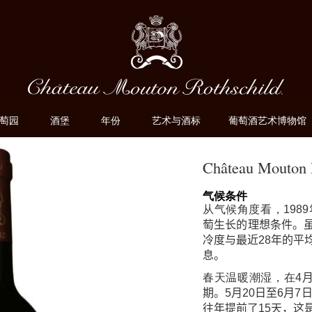
萄园
酒堡
年份
艺术与酒标
葡萄酒艺术博物馆
Château Mouton 
气候条件
从气候角度看，
1989
萄生长的理想条件。
冷度与最近
28
年的平
息。
春天温暖潮湿，在
4
期。
5
月
20
日至
6
月
7
往年提前了
15
天，这