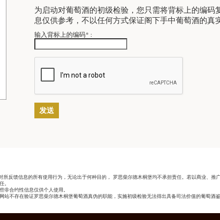
为启动对葡萄酒的初级检验，您只需将背标上的编码
息仅供参考，不以任何方式保证阁下手中葡萄酒的真
输入背标上的编码* :
 对所反馈信息的所有使用行为，无论出于何种目的， 罗思柴尔德木桐堡均不承担责任。若以商业、推
任。
些非合约性信息仅供个人使用。
网站不存在验证罗思柴尔德木桐堡葡萄酒真伪的职能，实施初级检验无法得出具备司法价值的葡萄酒