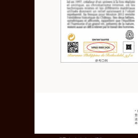
*
责
这
本