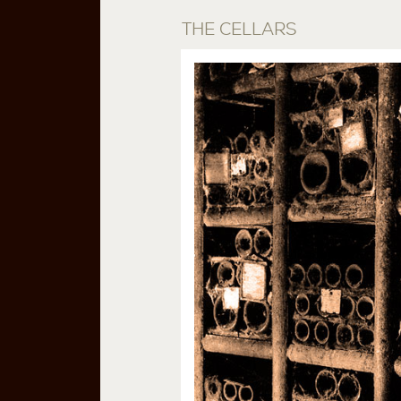
THE CELLARS
1859年份。