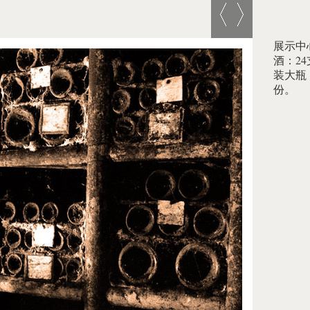
展示中
酒：24
装大瓶
份。