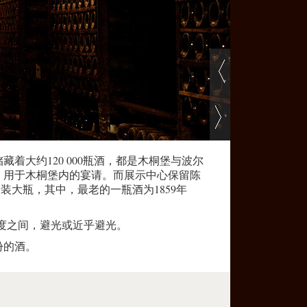
着大约120 000瓶酒，都是木桐堡与波尔
塞，用于木桐堡内的宴请。而展示中心保留陈
升装大瓶，其中，最老的一瓶酒为1859年
0度之间，避光或近乎避光。
份的酒。