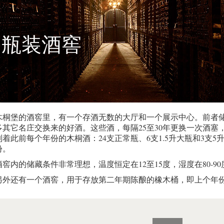
瓶装酒窖
木桐堡的酒窖里，有一个存酒无数的大厅和一个展示中心。前者储藏
多其它名庄交换来的好酒。这些酒，每隔25至30年更换一次酒
列着此前每个年份的木桐酒：24支正常瓶、6支1.5升大瓶和3支5
份。
酒窖内的储藏条件非常理想，温度恒定在12至15度，湿度在80-9
另外还有一个酒窖，用于存放第二年期陈酿的橡木桶，即上个年