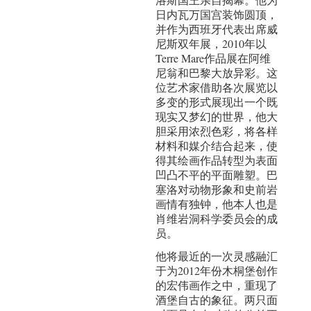
日内瓦万国宫装饰圆顶，
并作为西班牙代表出席威
尼斯双年展，2010年以
Terre Mare作品展在阿维
尼翁和巴黎大放异彩。这
位艺术家借助各次展览以
多变的形式展现出一个既
现实又梦幻的世界，他大
胆采用浓烈色彩，将各样
材料和媒介结合起来，使
得其绘画作品转型为表面
凹凸不平的平面雕塑。巴
塞洛对动物形象和史前岩
画情有独钟，他本人也是
肖维岩洞科学委员会的成
员。
他将最近的一次灵感融汇
于为2012年份木桐堡创作
的宏伟画作之中，重现了
酒堡自古的象征。两只面