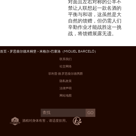
对面且左右对称的公羊不
禁让人联想起一款名酒的
平衡与和谐，这虽然是大
自然的馈赠，但仍需人们
辛勤作业才能战胜这一挑
战，将馈赠展露无遗。
首页
>
罗思柴尔德木桐堡
> 米格尔•巴塞洛（MIQUEL BARCELÓ）
联系我们
社交网络
菲利普·德·罗思柴尔德男爵
隐私政策
法律声明
网站地图
酒精对身体有害，请适度饮用。