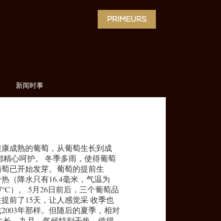
PRIMEURS
新闻时事
到健康成熟的葡萄，从葡萄生长到成
都精心呵护。 冬季多雨，使得葡萄
葡萄已开始发芽。葡萄的提前生
热（降水只有16.4毫米，气温为
.7℃）。 5月26日前后，三个葡萄品
提前了15天，让人感觉采 收季也
或2003年那样。但随后的夏季，相对
生长。九月，气候特别干热，使得