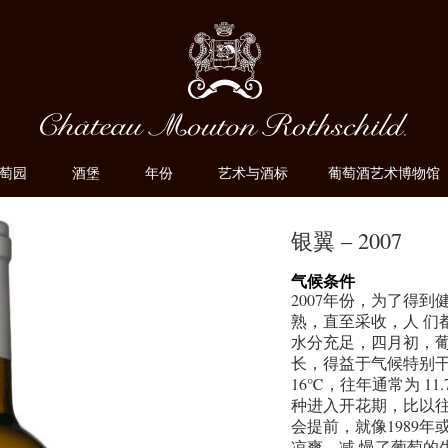
萄园
酒堡
年份
艺术与酒标
葡萄酒艺术博物馆
银翼 – 2007
气候条件
2007年份，为了得
熟，直至采收，人 们
水分充足，四月初，
长，得益于气候特别干
16℃，往年通常为 11
种进入开花期，比以往
会提前，就像1989年
凉爽，减 慢了葡萄的