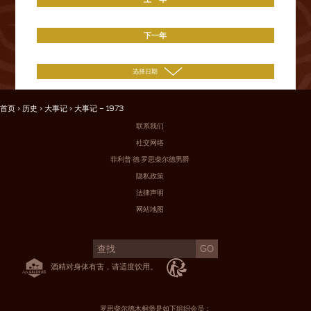
下一年
首页
>
历史
>
大事记
> 大事记 – 1973
联系我们
社交网络
菲利普·德·罗思柴尔德男爵
隐私政策
法律声明
网站地图
酒精对身体有害，请适度饮用。
罗思柴尔德木桐堡是如下组织会员：