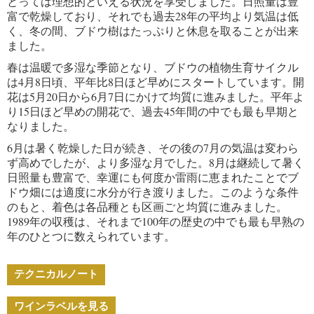
とっては理想的といえる状況を享受しました。日照量は豊
富で乾燥しており、それでも過去28年の平均より気温は低
く、冬の間、ブドウ樹はたっぷりと休息を取ることが出来
ました。
春は温暖で多湿な季節となり、ブドウの植物生育サイクル
は4月8日頃、平年比8日ほど早めにスタートしています。開
花は5月20日から6月7日にかけて均質に進みました。平年よ
り15日ほど早めの開花で、過去45年間の中でも最も早期と
なりました。
6月は暑く乾燥した日が続き、その後の7月の気温は変わら
ず高めでしたが、より多湿な月でした。8月は継続して暑く
日照量も豊富で、幸運にも何度か雷雨に恵まれたことでブ
ドウ畑には適度に水分が行き渡りました。このような条件
のもと、着色は各品種とも区画ごと均質に進みました。
1989年の収穫は、それまで100年の歴史の中でも最も早熟の
年のひとつに数えられています。
テクニカルノート
ワインラベルを見る