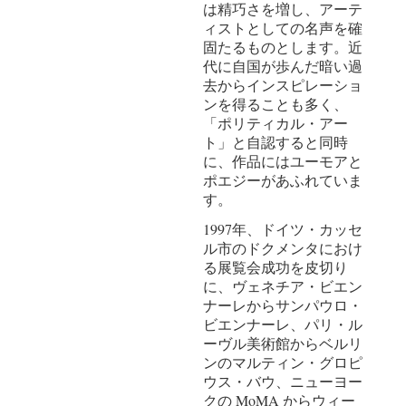
は精巧さを増し、アーテ
ィストとしての名声を確
固たるものとします。近
代に自国が歩んだ暗い過
去からインスピレーショ
ンを得ることも多く、
「ポリティカル・アー
ト」と自認すると同時
に、作品にはユーモアと
ポエジーがあふれていま
す。
1997年、ドイツ・カッセ
ル市のドクメンタにおけ
る展覧会成功を皮切り
に、ヴェネチア・ビエン
ナーレからサンパウロ・
ビエンナーレ、パリ・ル
ーヴル美術館からベルリ
ンのマルティン・グロピ
ウス・バウ、ニューヨー
クの MoMA からウィー