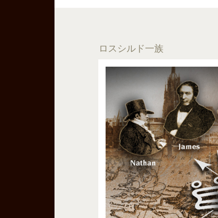
ロスシルド一族
ロスシルド男爵（1872年〜
師であり博愛主義者であり、
ロスシルド男爵は、数多く
の資金援助を行うと同時
＆マリー・キュリー夫妻の
ました。また製造業におけ
・拡大させます。演劇を愛
い劇作品を執筆。パリのピガ
設しています。