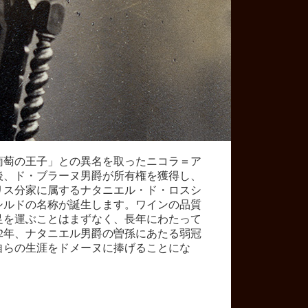
葡萄の王子」との異名を取ったニコラ＝ア
後、ド・ブラーヌ男爵が所有権を獲得し、
ギリス分家に属するナタニエル・ド・ロスシ
シルドの名称が誕生します。ワインの品質
足を運ぶことはまずなく、長年にわたって
22年、ナタニエル男爵の曽孫にあたる弱冠
自らの生涯をドメーヌに捧げることにな