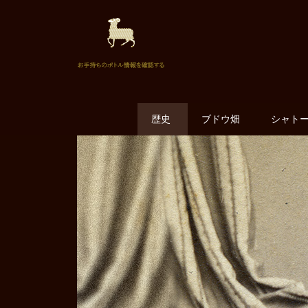
歴史
ブドウ畑
シャト