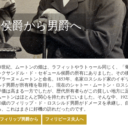
侯爵から男爵へ
18世紀、ムートンの畑は、ラフィットやラトゥール同じく、「
レクサンドル・ド・セギュール侯爵の所有にありました。その
ブラーヌ＝ムートンと命名。1853年、名家ロスシルド家のイ
ルド男爵が所有権を取得し、現在のシャトー・ムートン・ロス
評価は高まる一方でしたが、歴代所有者らがこの貧しい地方に
ムートンはほとんど関心を持たれずにいました。そんな中、19
20歳のフィリップ・ド・ロスシルド男爵がドメーヌを承継し、
る、これはまさに好機の訪れだったのです。
フィリップ男爵から
フィリピーヌ夫人へ