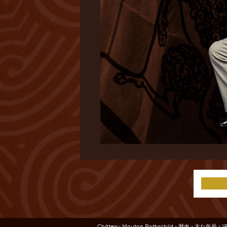
Château Mouton Rothschild
>
歴史
>
主な年号
> 