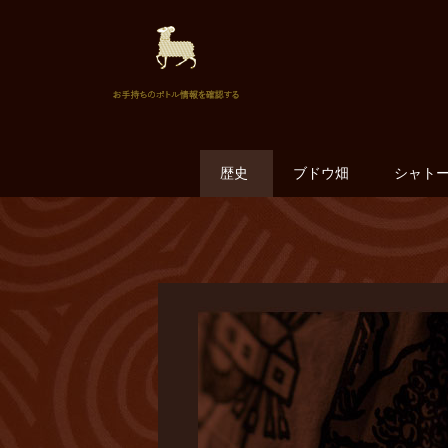
歴史
ブドウ畑
シャト