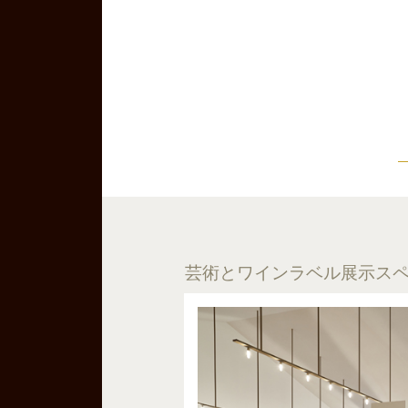
芸術とワインラベル展示ス
ペノーネの作品は多
ペノーネ
館に展示されているが、今
上にあり、2004年には、記
展がパリのポンビドゥー・
催されている。 2005年ムー
ルドのラベルを飾る作品に