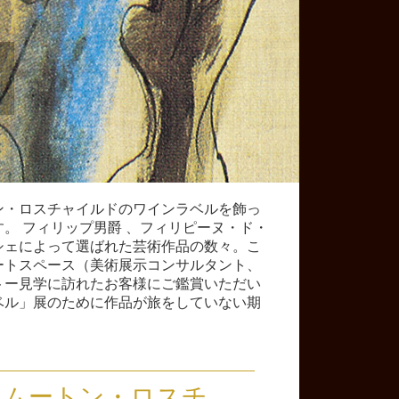
示
トン・ロスチャイルドのワインラベルを飾っ
。 フィリップ男爵 、フィリピーヌ・ド・
シェによって選ばれた芸術作品の数々。こ
アートスペース（美術展示コンサルタント、
トー見学に訪れたお客様にご鑑賞いただい
ベル」展のために作品が旅をしていない期
、ムートン・ロスチ