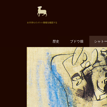
歴史
ブドウ畑
シャト