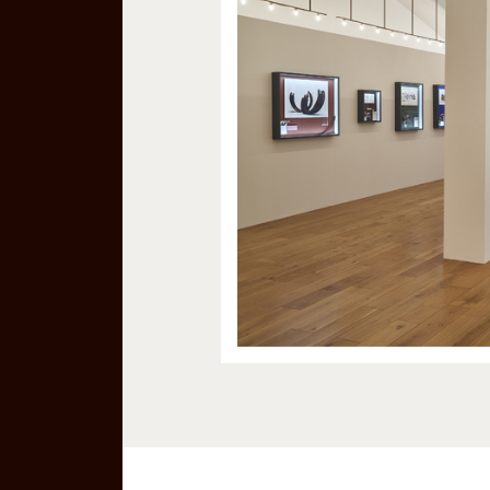
の「main verte（草木を
る手）」が描かれている。
生き生きと伸びていく様
開かれた指。ムートンが注
に触れると、その手はすっ
だろう。