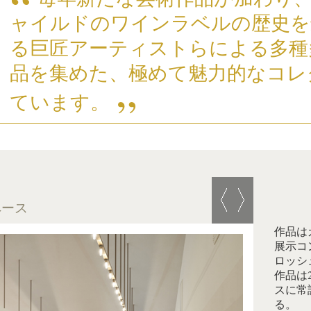
ャイルドのワインラベルの歴史を
る巨匠アーティストらによる多種
品を集めた、極めて魅力的なコレ
ています。
ペース
作品は
展示コ
ロッシ
作品は
スに常
る。