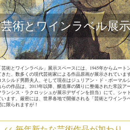
芸術とワインラベル展
「芸術とワインラベル」展示スペースには、1945年からムー
てきた、数多くの現代芸術家による作品原画が展示されています
ロスシルド男爵夫人、そして現在はジュリアン・ド・ボーマル
れらの作品は、2013年以降、醸造庫の隣りに整備された常設
フランシス・ラクロッシュが展示デザインを担当）にて、シャ
ています。厳密には、世界各地で開催される「芸術とワインラ
間に限られますが！
毎年新たな芸術作品が加わり